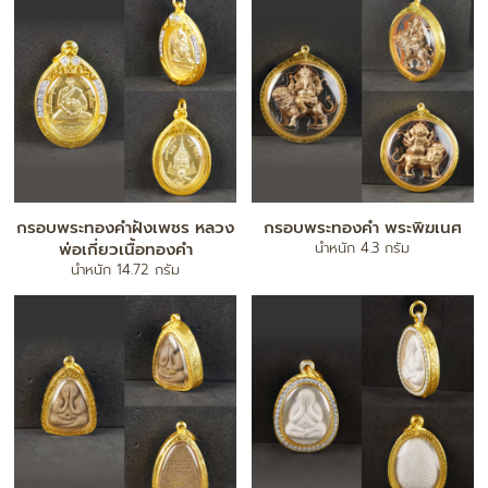
กรอบพระทองคำฝังเพชร หลวง
กรอบพระทองคำ พระพิฆเนศ
พ่อเกี่ยวเนื้อทองคำ
น้ำหนัก 4.3 กรัม
น้ำหนัก 14.72 กรัม