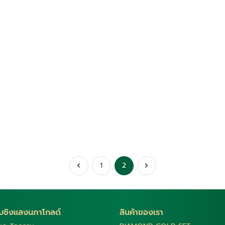
1
2
กับซิงแสงนภาโกลด์
สินค้าของเรา